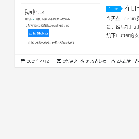
在L
Flutter
Flutter
今天在Deepin系
量，然后把Flu
统下Flutte
2021年4月2日
0条评论
3179点热度
2人点赞