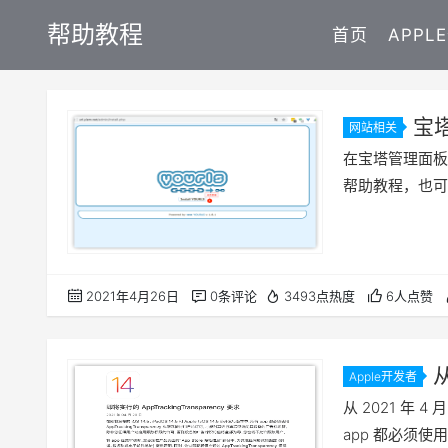
帮助教程
首页
APPL
宝塔
网站相关
网址程序帮
在宝塔管理面板使
帮助教程，也可以
2021年4月26日
0条评论
3493点热度
6人点赞
从
Apple开发者
AppTrac
从 2021 年 4 月
唯一识别码
app 都必须使用 