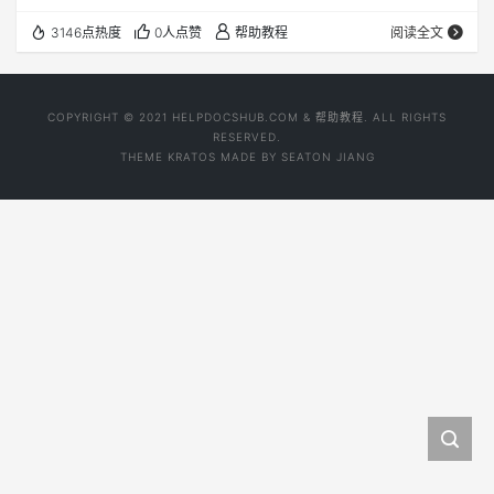
后，亮点在最后。 为什么要恢复符号表 逆向工程中，调试
3146点热度
0人点赞
帮助教程
阅读全文
器的动态分析是必不可少的，而 Xcode + lldb 确实是非常好
的调试利器, 比如我们在Xcode里可以很方便的查看调用堆
栈，如上面那张图可以很清晰的看到支付宝登录的RPC调用
COPYRIGHT © 2021 HELPDOCSHUB.COM & 帮助教程. ALL RIGHTS
过程。 实际上，如果我们不恢复符号表的话，你看到的…
RESERVED.
THEME
KRATOS
MADE BY
SEATON JIANG