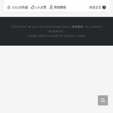
跟进主题帖并在收到回复时向您发送电子邮件通知)，您就
2683点热度
0人点赞
帮助教程
阅读全文
可以更轻松地查找和跟踪您感兴趣的内容了。 进一步了解论
坛 (英文) 查看论坛 (英文)
COPYRIGHT © 2021 HELPDOCSHUB.COM & 帮助教程. ALL RIGHTS
RESERVED.
THEME
KRATOS
MADE BY
SEATON JIANG