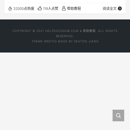
Merlin、 Quantumult、 QuantumultX、 Shadowrocket、
32005点热度
119人点赞
帮助教程
阅读全文
Shadowsocks 、ShadowsocksD 、ShadowsocksR、
Surfboard、 Surge、 V2RayNG等等 以下至列出部分套
餐，更多信息请登录查看 注…
COPYRIGHT © 2021 HELPDOCSHUB.COM & 帮助教程. ALL RIGHTS
RESERVED.
THEME
KRATOS
MADE BY
SEATON JIANG