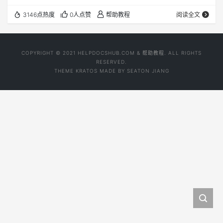
后，亮点在最后。 为什么要恢复符号表 逆向工程中，调试
3146点热度
0人点赞
帮助教程
阅读全文
器的动态分析是必不可少的，而 Xcode + lldb 确实是非常好
的调试利器, 比如我们在Xcode里可以很方便的查看调用堆
栈，如上面那张图可以很清晰的看到支付宝登录的RPC调用
COPYRIGHT © 2021 HELPDOCSHUB.COM & 帮助教程. ALL RIGHTS
过程。 实际上，如果我们不恢复符号表的话，你看到的…
RESERVED.
THEME
KRATOS
MADE BY
SEATON JIANG