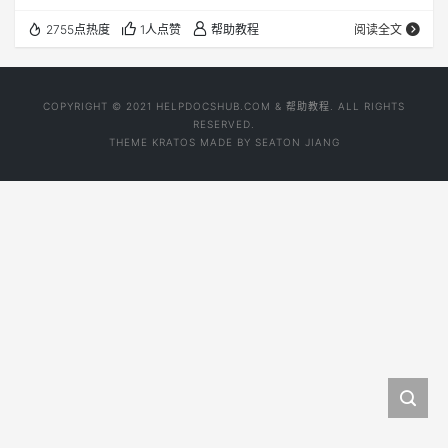
当在系统BIOS中启用X2APIC，在安装独立芯片组驱动程序
2755点热度
1人点赞
帮助教程
阅读全文
或执行基于生命周期控制器的操作系统部署时，将遇到以下
BSOD 类型： Windows Server 2012 R2 - IRQL Windows
Server 2016 - WHEA Wind…
COPYRIGHT © 2021 HELPDOCSHUB.COM & 帮助教程. ALL RIGHTS
RESERVED.
THEME
KRATOS
MADE BY
SEATON JIANG