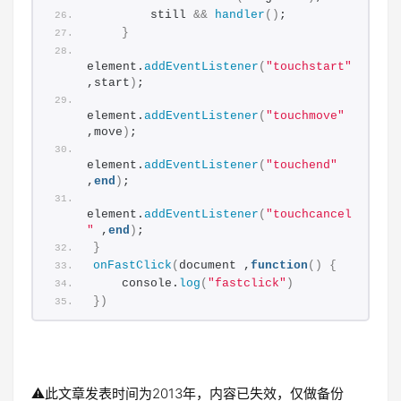
        still 
&&
handler
()
;
}
element.
addEventListener
(
"touchstart"
,start
)
;
element.
addEventListener
(
"touchmove"
,move
)
;
element.
addEventListener
(
"touchend"
,
end
)
;
element.
addEventListener
(
"touchcancel
"
 ,
end
)
;
}
onFastClick
(
document ,
function
()
{
    console.
log
(
"fastclick"
)
})
⚠️此文章发表时间为2013年，内容已失效，仅做备份