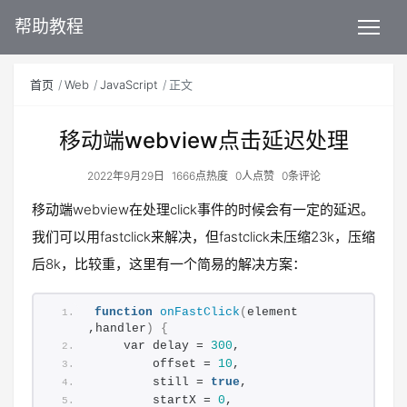
帮助教程
首页
Web
JavaScript
正文
移动端webview点击延迟处理
2022年9月29日
1666点热度
0人点赞
0条评论
移动端webview在处理click事件的时候会有一定的延迟。
我们可以用fastclick来解决，但fastclick未压缩23k，压缩
后8k，比较重，这里有一个简易的解决方案：
function
onFastClick
(
element 
,handler
)
{
    var delay = 
300
,
        offset = 
10
,
        still = 
true
,
        startX = 
0
,