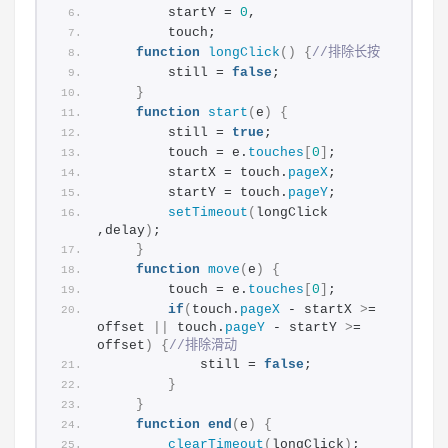
        startY = 
0
,
        touch;
function
longClick
()
{
//排除长按
        still = 
false
;
}
function
start
(
e
)
{
        still = 
true
;
        touch = e.
touches
[
0
]
;
        startX = touch.
pageX
;
        startY = touch.
pageY
;
setTimeout
(
longClick 
,delay
)
;
}
function
move
(
e
)
{
        touch = e.
touches
[
0
]
;
if
(
touch.
pageX
 - startX 
>
= 
offset 
||
 touch.
pageY
 - startY 
>
= 
offset
)
{
//排除滑动
            still = 
false
;
}
}
function
end
(
e
)
{
clearTimeout
(
longClick
)
;