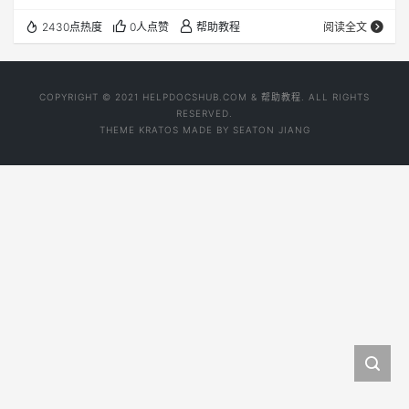
原文地址：https://mp.weixin.qq.com/s/7CNsxf7AVIePJR-
2430点热度
0人点赞
帮助教程
阅读全文
noqQ7yg 原文快照：Web界面升级ML3固件PDF
COPYRIGHT © 2021 HELPDOCSHUB.COM & 帮助教程. ALL RIGHTS
RESERVED.
THEME
KRATOS
MADE BY
SEATON JIANG