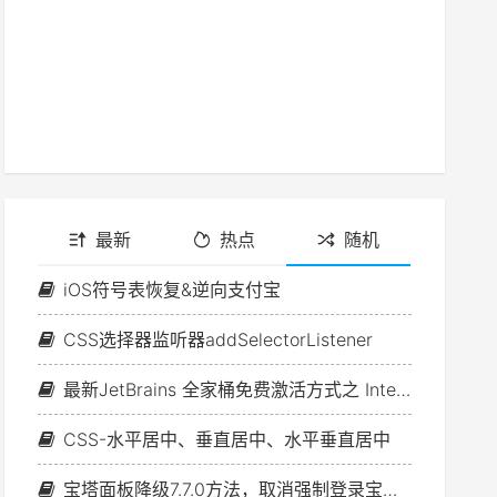
最新
热点
随机
iOS符号表恢复&逆向支付宝
CSS选择器监听器addSelectorListener
最新JetBrains 全家桶免费激活方式之 IntelliJ IDEA 篇
CSS-水平居中、垂直居中、水平垂直居中
宝塔面板降级7.7.0方法，取消强制登录宝塔账号