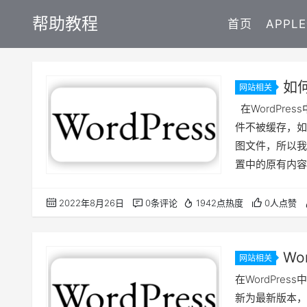
帮助教程
首页
APPL
如何
网站相关
在WordPr
件不被缓存，如sit
图文件，所以我
置中的原有内容
来立即生
2022年8月26日
0条评论
1942点热度
0人点赞
Wo
网站相关
法及时更新
在WordPres
新为最新版本，