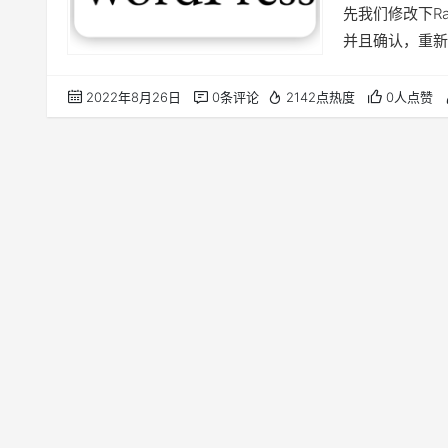
先我们修改下Ra
并且确认，重新
认之后sitem
接页面，点击确
2022年8月26日
0条评论
2142点热度
0人点赞
上述操作还无法