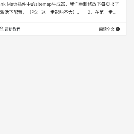
nk Math插件中的sitemap生成器，我们重新修改下每页书了
激活下配置，（PS：这一步影响不大）。 2、在第一步确
ap.xml文件还是没有变化的情况下，我们想要在设置中的固定链
认来生成的下固定链接，来重新激活固定链接的配置。 如果
帮助教程
阅读全文
展示最…